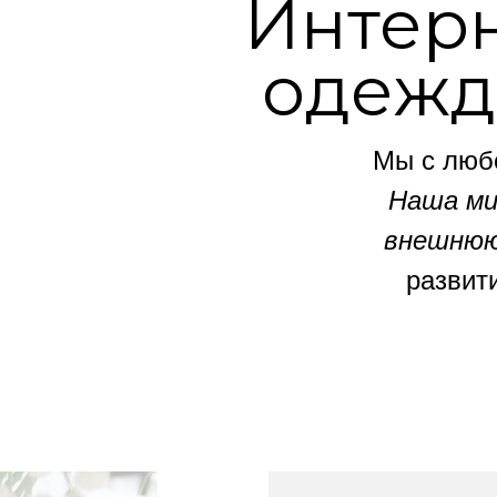
Интерн
одежд
Мы с люб
Наша ми
внешнюю
развит