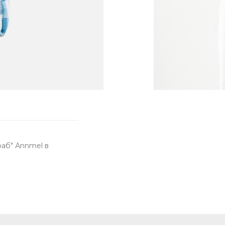
раб" Аnnmel в