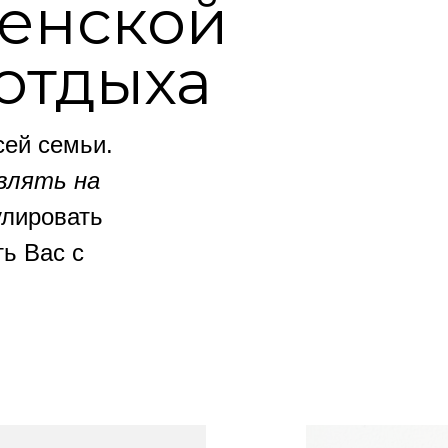
женской
отдыха
ей семьи.
влять на
улировать
ть Вас с