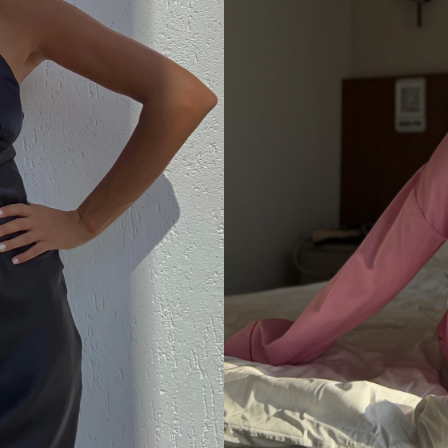
дыха
ыха