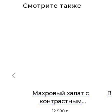
Смотрите также
NEW
Махровый халат с
В
льна
контрастным
убой
кантом
12 990
р.