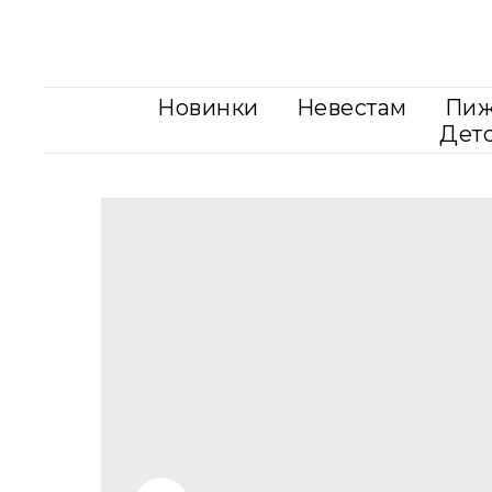
Новинки
Невестам
Пи
Дет