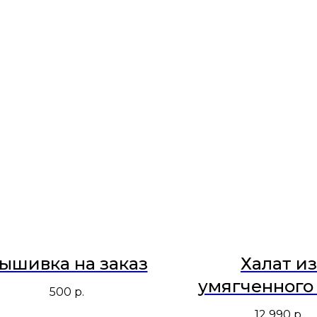
ышивка на заказ
Халат из
умягченного
500
р.
Барби
12 990
р.