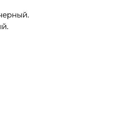
черный.
ый.