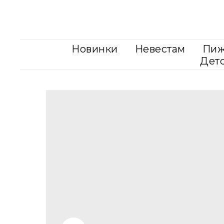
Новинки
Невестам
Пи
Дет