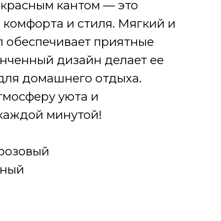
 красным кантом — это
 комфорта и стиля. Мягкий и
л обеспечивает приятные
онченный дизайн делает ее
для домашнего отдыха.
тмосферу уюта и
каждой минутой!
 розовый
сный
C