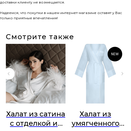
доставки клиенту не возмещается.
Надеемся, что покупки в нашем интернет-магазине оставят у Вас
только приятные впечатления!
Смотрите также
NEW
я
Халат из сатина
Халат из
ы
с отделкой из
умягченного