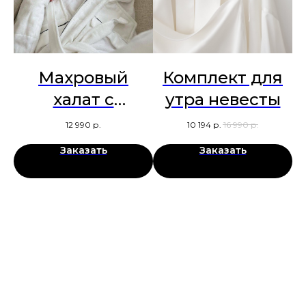
Махровый
Комплект для
халат с
утра невесты
-
контрастным
12 990
р.
10 194
р.
16 990
р.
кантом
Заказать
Заказать