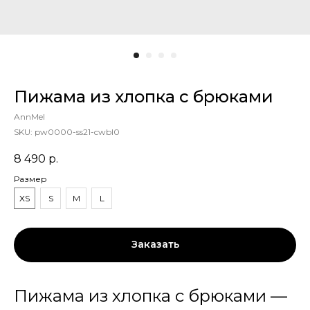
Пижама из хлопка с брюками
AnnMel
SKU:
pw0000-ss21-cwbl0
8 490
р.
Размер
XS
S
M
L
Заказать
Пижама из хлопка с брюками —