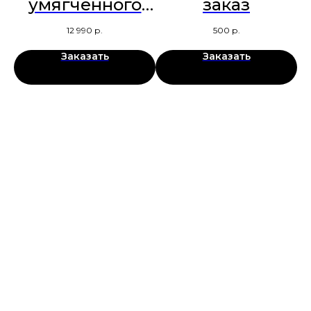
умягченного
заказ
м
льна Барби
12 990
р.
500
р.
Заказать
Заказать