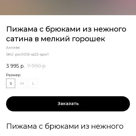
Пижама с брюками из нежного
сатина в мелкий горошек
AnnMel
SKU:
pw0012-ss22-spw1
3 995
р.
7 990
р.
Размер
S
M
L
Заказать
Пижама с брюками из нежного