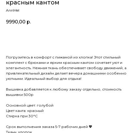
красным кантом
AnnMel
9990,00
р.
Заказать
Погрузитесь в комфорт с пижамой из хлопка! Этот стильный
комплект с брюками и ярким красным кантом сочетает уют и
элегантность. Нежная ткань обеспечивает свободу движений, а
привлекательный дизайн делает вечера домашними особенно
уютными. Идеальный выбор для отдыха!
Вышивка добавляется к любому заказу отдельно, стоимость
вышивки 500р
Основной цвет: голубой
Цвет канта: красный
Cтирка при 30°C
Срок выполнения заказа 5-7 рабочих дней 💖
Ткань: хлопок