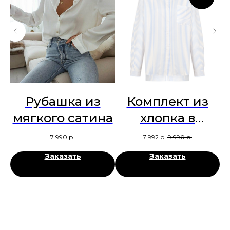
Рубашка из
Комплект из
мягкого сатина
хлопка в
са
полоску
7 990
р.
7 992
р.
9 990
р.
Заказать
Заказать