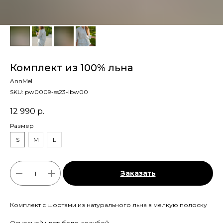
Комплект из 100% льна
AnnMel
SKU:
pw0009-ss23-lbw00
12 990
р.
Размер
S
M
L
Заказать
Комплект с шортами из натурального льна в мелкую полоску
Основной цвет: бело-голубой