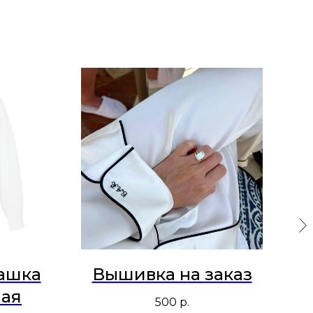
ашка
Вышивка на заказ
Пл
ная
500
р.