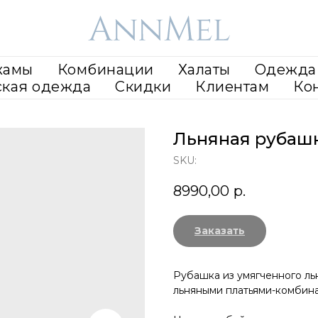
жамы
Комбинации
Халаты
Одежда 
ская одежда
Скидки
Клиентам
Ко
Льняная рубашк
SKU:
8990,00
р.
Заказать
Рубашка из умягченного льн
льняными платьями-комбин