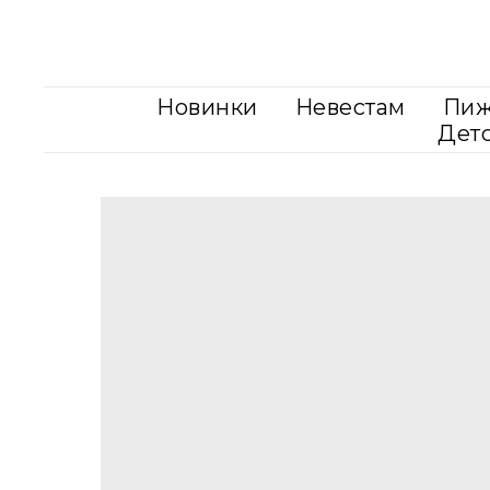
Новинки
Невестам
Пи
Дет