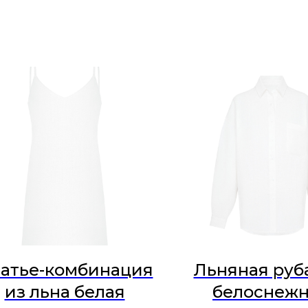
атье-комбинация
Льняная руб
из льна белая
белоснеж