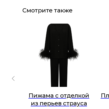
Смотрите также
New
нация
Пижама с отделкой
Пл
нная
из перьев страуса