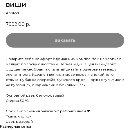
виши
AnnMel
7992,00
р.
Заказать
Подарите себе комфорт с домашним комплектом из хлопка в
мелкую полоску с шортами! Легкая и дышащая ткань дарит
ощущение свободы, а стильный дизайн подчеркивает вашу
элегантность. Идеален для уютных вечеров и спокойного
отдыха. Рубашка оверсайз, мужского кроя, шорты с гульфиком
на пуговицах, с карманами в боковых швах
Основной цвет: бело-розовый
Стирка 30°C
Срок выполнения заказа 5-7 рабочих дней 💖
Ткань: хлопок
Цвет: розовый
Размерная сетка