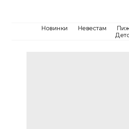
Новинки
Невестам
Пи
Дет