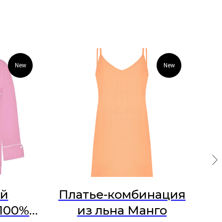
New
New
й
Платье-комбинация
 100%
из льна Манго