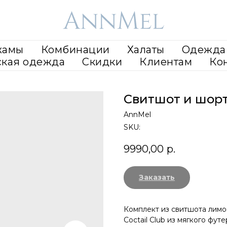
жамы
Комбинации
Халаты
Одежда 
ская одежда
Скидки
Клиентам
Ко
Свитшот и шор
AnnMel
SKU:
9990,00
р.
Заказать
Комплект из свитшота лимо
Coctail Club из мягкого фут