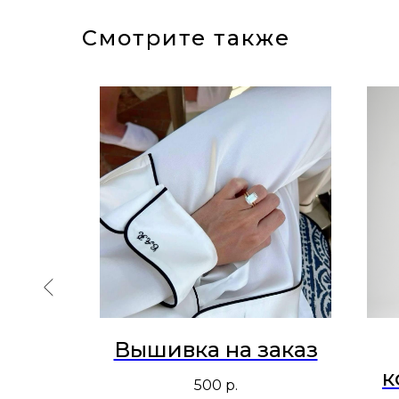
Смотрите также
орты
Вышивка на заказ
me
к
500
р.