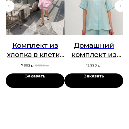
Комплект из
Домашний
хлопка в клетку
комплект из
р
виши
100% льна
7 992
р.
9 990
р.
12 990
р.
Заказать
Заказать