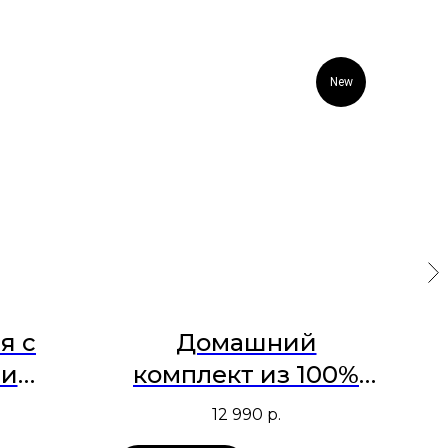
New
я с
Домашний
ми
комплект из 100%
 в
льна
в
12 990
р.
ток