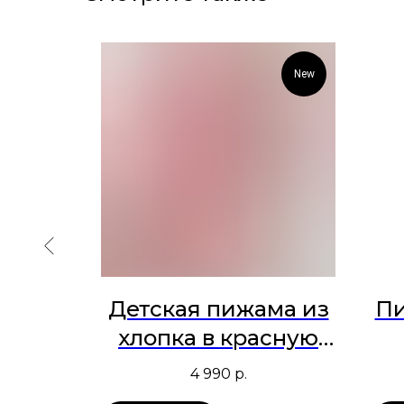
New
New
ашка
Детская пижама из
Пи
хлопка в красную
клетку
4 990
р.