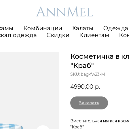
жамы
Комбинации
Халаты
Одежда 
ская одежда
Скидки
Клиентам
Ко
Косметичка в к
"Краб"
SKU:
bag-fw23-M
4990,00
р.
Заказать
Вместительная мягкая косм
"Краб"