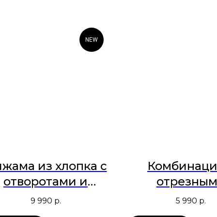
NEW
жама из хлопка с
Комбинаци
отворотами и
отрезны
красным кантом
чашечками
9 990
р.
5 990
р.
мелкий цве