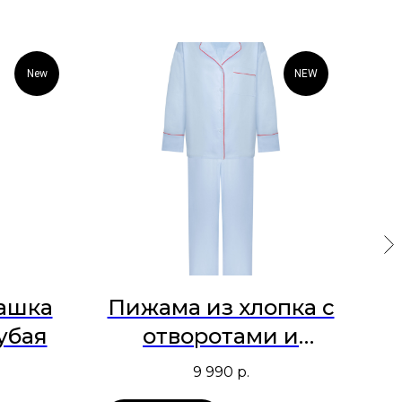
New
NEW
ашка
Пижама из хлопка с
убая
отворотами и
у
красным кантом
9 990
р.