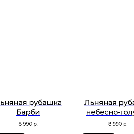
ьняная рубашка
Льняная руб
Барби
небесно-гол
8 990
р.
8 990
р.