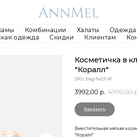
жамы
Комбинации
Халаты
Одежда 
ская одежда
Скидки
Клиентам
Ко
Косметичка в к
"Коралл"
SKU:
bag-fw23-M
3992,00
р.
4990,00
р
Заказать
Вместительная мягкая косм
"Коралл"