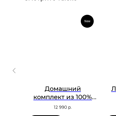
New
ашка
Домашний
Л
я
комплект из 100%
льна небесно-
12 990
р.
голубой