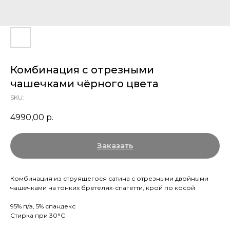
Комбинация с отрезными
чашечками чёрного цвета
SKU:
4990,00
р.
Заказать
Комбинация из струящегося сатина с отрезными двойными
чашечками на тонких бретелях-спагетти, крой по косой
95% п/э, 5% спандекс
Стирка при 30°С