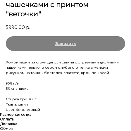
чашечками с принтом
"веточки"
5990,00
р.
Заказать
Комбинация из струящегося сатина с отрезными двойными
чашечками нежного серо-голубого оттенка с мелким
рисунком на тонких бретелях-спагетти, крой по косой
95% п/э
5% спандекс
Стирка при 30°С
Ткань: сатин
Цвет: фиолетовый
Размерная сетка
Оплата
Доставка
Обмен