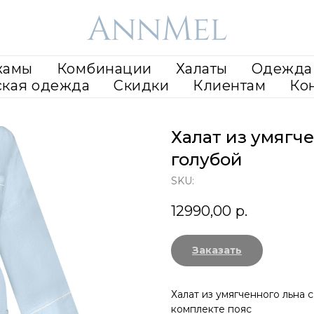
жамы
Комбинации
Халаты
Одежда 
ская одежда
Скидки
Клиентам
Ко
Халат из умягче
голубой
SKU:
12990,00
р.
Заказать
Халат из умягченного льна 
комплекте пояс