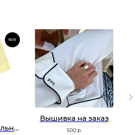
NEW
Вышивка на заказ
К
 льна
500
р.