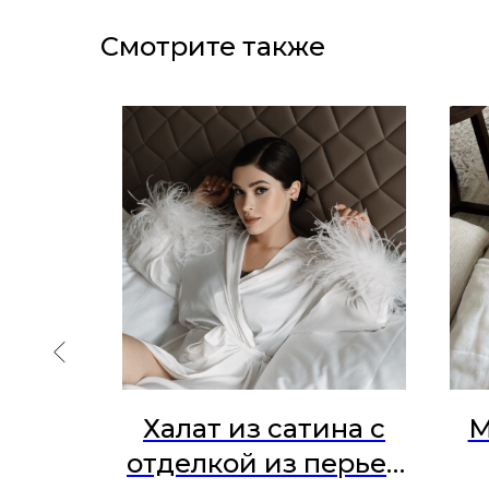
Смотрите также
NEW
Халат из сатина с
М
льна
отделкой из перьев